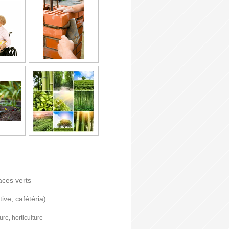
aces verts
ive, cafétéria)
ure, horticulture