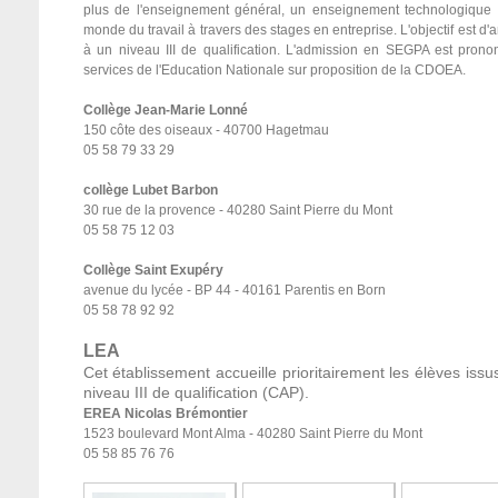
plus de l'enseignement général, un enseignement technologique pa
monde du travail à travers des stages en entreprise. L'objectif est d
à un niveau III de qualification. L'admission en SEGPA est pron
services de l'Education Nationale sur proposition de la CDOEA.
Collège Jean-Marie Lonné
150 côte des oiseaux - 40700 Hagetmau
05 58 79 33 29
collège Lubet Barbon
30 rue de la provence - 40280 Saint Pierre du Mont
05 58 75 12 03
Collège Saint Exupéry
avenue du lycée - BP 44 -
40161 Parentis en Born
05 58 78 92 92
LEA
Cet établissement accueille prioritairement les élèves is
niveau III de qualification (CAP).
EREA Nicolas Brémontier
1523 boulevard Mont Alma - 40280 Saint Pierre du Mont
05 58 85 76 76